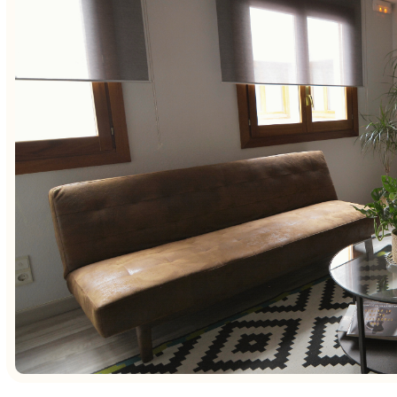
Iván
to
Mi experiencia con Irene ha sido excepcio
Me ha
Desde el primer momento, Irene me pareci
ara
totalmente acorde a mi filosofía de vida y
o es
a reenfocar temas con los que estaba med
tan a
conocimiento y entendimiento del mundo 
o
capacidad para escuchar sin juzgar y ofrec
y muy
sido invaluable para mí. Recomiendo enca
logas
de Irene a cualquiera que busque apoyo 
positivo en sus vidas. ¡Gracias por todo, Ir