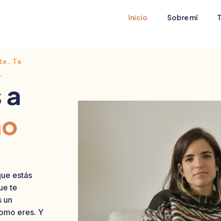
Inicio
Sobre mí
T
te. Te
.
 a
mo
que estás
ue te
s un
como eres. Y