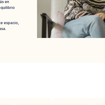
rás en
quilibrio
te espacio,
asa.
Qué vas a encontrar aquí