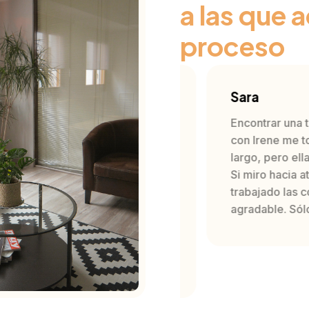
a las que
proceso
Sara
nal en todos los aspectos.
Encontrar una terape
ó muy simpática, cercana y
con Irene me tocó la
 mis valores. Me ha ayudado
largo, pero ella me
io bloqueado y su
Si miro hacia atrás 
LGTBI fue de ayuda. Su
trabajado las cosas
er orientación práctica ha
agradable. Sólo pu
recidamente los servicios
emocional y un cambio
ene!